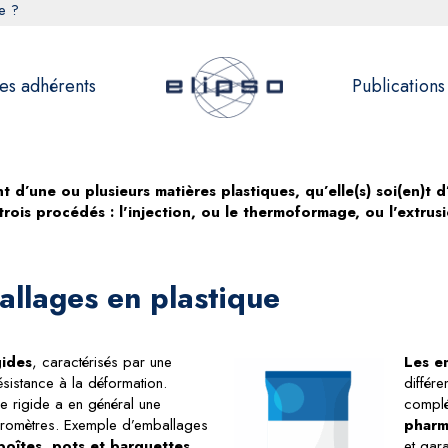
e ?
es adhérents
Publications
d’une ou plusieurs matières plastiques, qu’elle(s) soi(en)t d’
 trois procédés : l'injection, ou le thermoformage, ou l'extru
allages en plastique
gides
, caractérisés par une
Les e
ésistance à la déformation.
différe
ge rigide a en général une
complé
cromètres. Exemple d’emballages
pharm
 boîtes, pots et barquettes
.
et gara