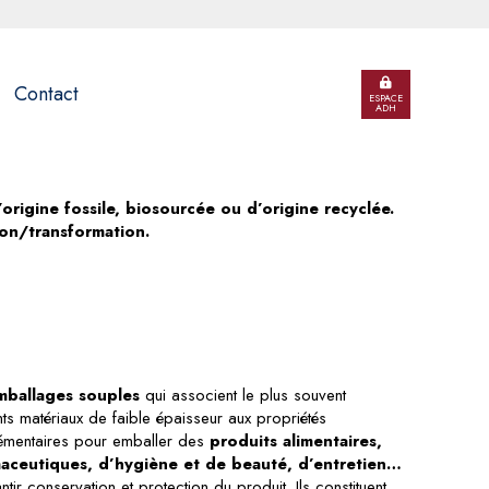
Contact
ESPACE
ADH
origine fossile, biosourcée ou d’origine recyclée.
sion/transformation.
mballages souples
qui associent le plus souvent
nts matériaux de faible épaisseur aux propriétés
mentaires pour emballer des
produits alimentaires,
aceutiques, d’hygiène et de beauté, d’entretien…
ntir conservation et protection du produit. Ils constituent