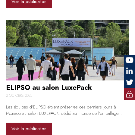
Voir la publication
ELIPSO au salon LuxePack
2 OCTOBRE 2025
Les équipes d’ELIPSO étaient présentes ces derniers jours à
Monaco au salon LUXEPACK, dédié au monde de l’emballage...
Voir la publication