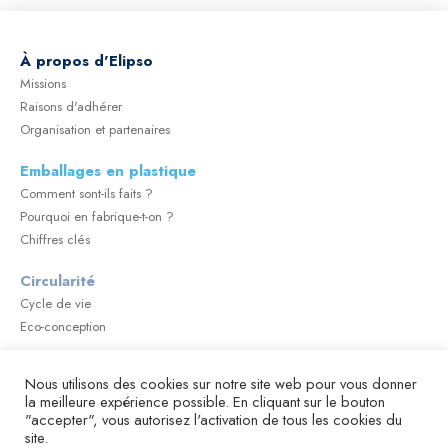
À
propos d'Elipso
Missions
Raisons d'adhérer
Organisation et partenaires
Emballages en plastique
Comment sont-ils faits ?
Pourquoi en fabrique-t-on ?
Chiffres clés
Circularité
Cycle de vie
Eco-conception
Sécurité Sanitaire
Nous utilisons des cookies sur notre site web pour vous donner
Réglementation et sécurité des matériaux au contact
la meilleure expérience possible. En cliquant sur le bouton
Emballages spécifiques
"accepter", vous autorisez l'activation de tous les cookies du
Emballages pour la cosmétique
site.