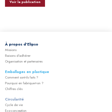
Voir la publication
À
propos d'Elipso
Missions
Raisons d'adhérer
Organisation et partenaires
Emballages en plastique
Comment sont-ils faits ?
Pourquoi en fabrique-t-on ?
Chiffres clés
Circularité
Cycle de vie
Eco-conception